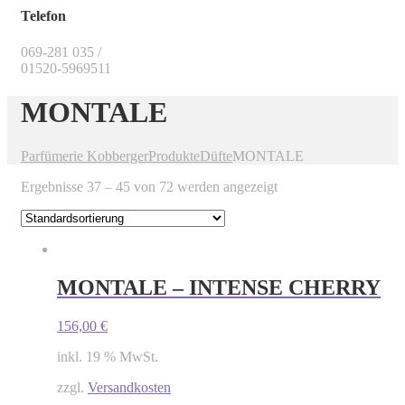
Telefon
069-281 035 /
01520-5969511
MONTALE
Parfümerie Kobberger
Produkte
Düfte
MONTALE
Ergebnisse 37 – 45 von 72 werden angezeigt
MONTALE – INTENSE CHERRY
156,00
€
inkl. 19 % MwSt.
zzgl.
Versandkosten