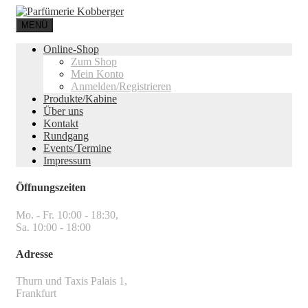
MENÜ
Online-Shop
Zum Shop
Mein Konto
Anmelden/Registrieren
Produkte/Kabine
Über uns
Kontakt
Rundgang
Events/Termine
Impressum
Öffnungszeiten
Mo. - Fr. 10:00 - 18:30,
Sa. 10:00 - 18:00
Adresse
Thurn und Taxis Palais 1,
Frankfurt