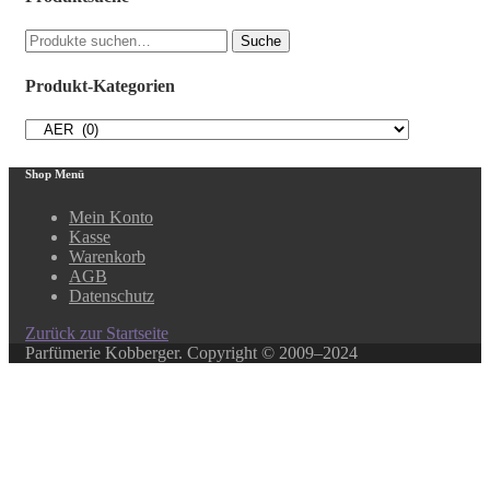
Suche
Suche
nach:
Produkt-Kategorien
Shop Menü
Mein Konto
Kasse
Warenkorb
AGB
Datenschutz
Zurück zur Startseite
Parfümerie Kobberger. Copyright © 2009–2024
Close this module
In unserem Online-Shop finden Sie über 500 ausgewählte
Produkte.
Ihr Lieblingsprodukt ist nicht dabei? Kein Problem!