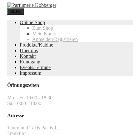
MENÜ
Online-Shop
Zum Shop
Mein Konto
Anmelden/Registrieren
Produkte/Kabine
Über uns
Kontakt
Rundgang
Events/Termine
Impressum
Öffnungszeiten
Mo. - Fr. 10:00 - 18:30,
Sa. 10:00 - 18:00
Adresse
Thurn und Taxis Palais 1,
Frankfurt