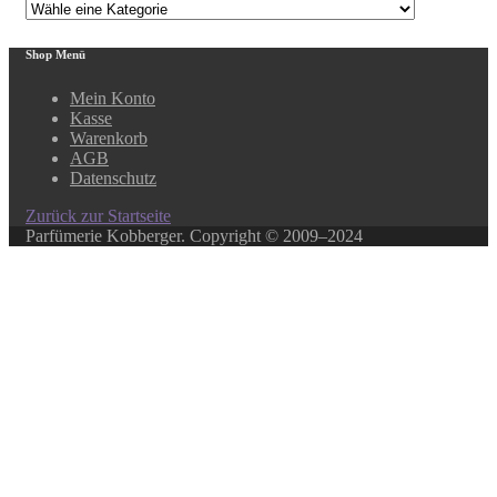
Shop Menü
Mein Konto
Kasse
Warenkorb
AGB
Datenschutz
Zurück zur Startseite
Parfümerie Kobberger. Copyright © 2009–2024
Close this module
In unserem Online-Shop finden Sie über 500 ausgewählte
Produkte.
Ihr Lieblingsprodukt ist nicht dabei? Kein Problem!
In unserem Laden haben wir ein weitaus größeres
Sortiment, rufen Sie uns an, oder schreiben Sie ein E-Mail.
Über diesen Weg können Sie auch Gutscheine bestellen.
069/281035