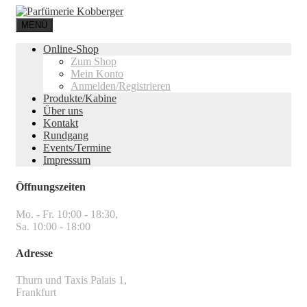
MENÜ
Online-Shop
Zum Shop
Mein Konto
Anmelden/Registrieren
Produkte/Kabine
Über uns
Kontakt
Rundgang
Events/Termine
Impressum
Öffnungszeiten
Mo. - Fr. 10:00 - 18:30,
Sa. 10:00 - 18:00
Adresse
Thurn und Taxis Palais 1,
Frankfurt