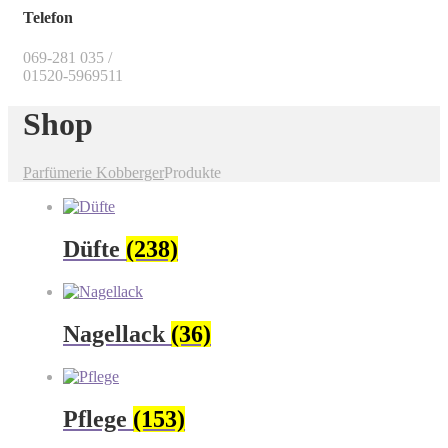
Telefon
069-281 035 /
01520-5969511
Shop
Parfümerie Kobberger
Produkte
Düfte
(238)
Nagellack
(36)
Pflege
(153)