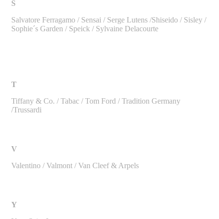
S
Salvatore Ferragamo / Sensai / Serge Lutens /Shiseido / Sisley /
Sophie´s Garden / Speick / Sylvaine Delacourte
T
Tiffany & Co. / Tabac / Tom Ford / Tradition Germany
/Trussardi
V
Valentino / Valmont / Van Cleef & Arpels
Y