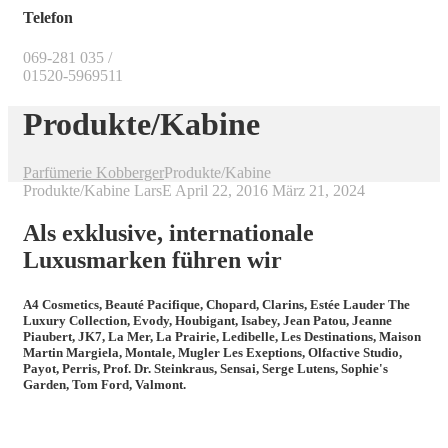
Telefon
069-281 035 /
01520-5969511
Produkte/Kabine
Parfümerie Kobberger
Produkte/Kabine
Produkte/Kabine
LarsE
April 22, 2016
März 21, 2024
Als exklusive, internationale
Luxusmarken führen wir
A4 Cosmetics, Beauté Pacifique, Chopard, Clarins, Estée Lauder
The
Luxury Collection
, Evody, Houbigant, Isabey, Jean Patou, Jeanne
Piaubert, JK7, La Mer, La Prairie, Ledibelle, Les Destinations, Maison
Martin Margiela, Montale, Mugler Les Exeptions, Olfactive Studio,
Payot, Perris, Prof. Dr. Steinkraus, Sensai, Serge Lutens, Sophie's
Garden, Tom Ford, Valmont.