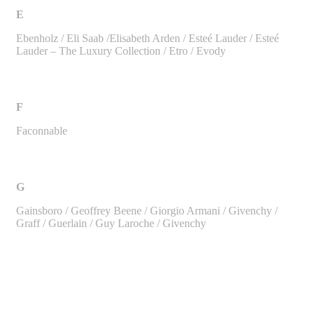
E
Ebenholz / Eli Saab /Elisabeth Arden / Esteé Lauder / Esteé
Lauder – The Luxury Collection / Etro / Evody
F
Faconnable
G
Gainsboro / Geoffrey Beene / Giorgio Armani / Givenchy /
Graff / Guerlain / Guy Laroche / Givenchy