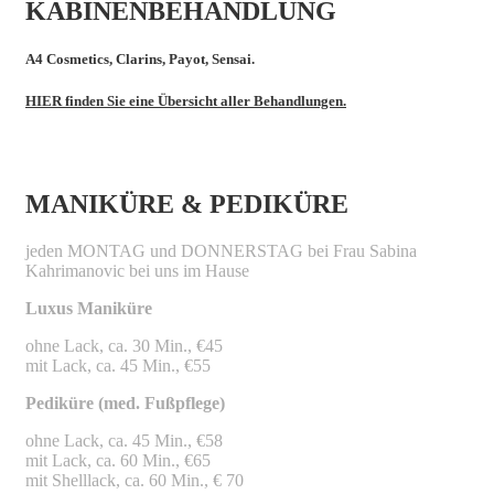
KABINENBEHANDLUNG
A4 Cosmetics, Clarins, Payot, Sensai.
HIER finden Sie eine Übersicht aller Behandlungen.
MANIKÜRE & PEDIKÜRE
jeden MONTAG und DONNERSTAG bei Frau Sabina
Kahrimanovic bei uns im Hause
Luxus Maniküre
ohne Lack, ca. 30 Min., €45
mit Lack, ca. 45 Min., €55
Pediküre (med. Fußpflege)
ohne Lack, ca. 45 Min., €58
mit Lack, ca. 60 Min., €65
mit Shelllack, ca. 60 Min., € 70