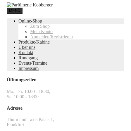
MENÜ
Online-Shop
Zum Shop
Mein Konto
Anmelden/Registrieren
Produkte/Kabine
Über uns
Kontakt
Rundgang
Events/Termine
Impressum
Öffnungszeiten
Mo. - Fr. 10:00 - 18:30,
Sa. 10:00 - 18:00
Adresse
Thurn und Taxis Palais 1,
Frankfurt