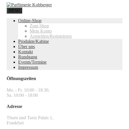
MENÜ
Online-Shop
Zum Shop
Mein Konto
Anmelden/Registrieren
Produkte/Kabine
Über uns
Kontakt
Rundgang
Events/Termine
Impressum
Öffnungszeiten
Mo. - Fr. 10:00 - 18:30,
Sa. 10:00 - 18:00
Adresse
Thurn und Taxis Palais 1,
Frankfurt