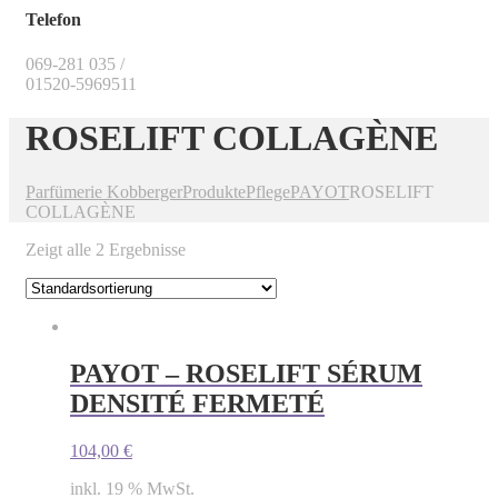
Telefon
069-281 035 /
01520-5969511
ROSELIFT COLLAGÈNE
Parfümerie Kobberger
Produkte
Pflege
PAYOT
ROSELIFT
COLLAGÈNE
Zeigt alle 2 Ergebnisse
PAYOT – ROSELIFT SÉRUM
DENSITÉ FERMETÉ
104,00
€
inkl. 19 % MwSt.