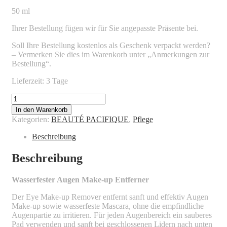
50 ml
Ihrer Bestellung fügen wir für Sie angepasste Präsente bei.
Soll Ihre Bestellung kostenlos als Geschenk verpackt werden?
– Vermerken Sie dies im Warenkorb unter „Anmerkungen zur
Bestellung“.
Lieferzeit: 3 Tage
BEAUTÉ
PACIFIQUE
In den Warenkorb
-
Kategorien:
BEAUTÉ PACIFIQUE
,
Pflege
WATERPROOF
EYE
Beschreibung
MAKE-
UP
Beschreibung
REMOVER
Menge
Wasserfester Augen Make-up Entferner
Der Eye Make-up Remover entfernt sanft und effektiv Augen
Make-up sowie wasserfeste Mascara, ohne die empfindliche
Augenpartie zu irritieren. Für jeden Augenbereich ein sauberes
Pad verwenden und sanft bei geschlossenen Lidern nach unten