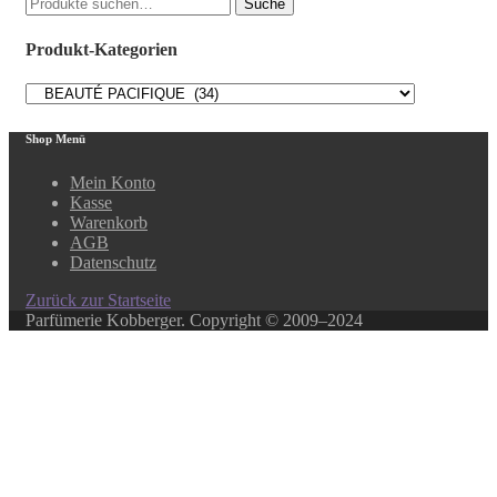
Suche
Suche
nach:
Produkt-Kategorien
Shop Menü
Mein Konto
Kasse
Warenkorb
AGB
Datenschutz
Zurück zur Startseite
Parfümerie Kobberger. Copyright © 2009–2024
Close this module
In unserem Online-Shop finden Sie über 500 ausgewählte
Produkte.
Ihr Lieblingsprodukt ist nicht dabei? Kein Problem!
In unserem Laden haben wir ein weitaus größeres