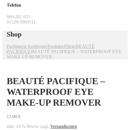
Telefon
069-281 035 /
01520-5969511
Shop
Parfümerie Kobberger
Produkte
Pflege
BEAUTÉ
PACIFIQUE
BEAUTÉ PACIFIQUE – WATERPROOF EYE
MAKE-UP REMOVER
BEAUTÉ PACIFIQUE –
WATERPROOF EYE
MAKE-UP REMOVER
17,00
€
inkl. 19 % MwSt.
zzgl.
Versandkosten