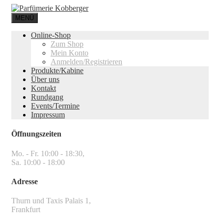
MENÜ
Online-Shop
Zum Shop
Mein Konto
Anmelden/Registrieren
Produkte/Kabine
Über uns
Kontakt
Rundgang
Events/Termine
Impressum
Öffnungszeiten
Mo. - Fr. 10:00 - 18:30,
Sa. 10:00 - 18:00
Adresse
Thurn und Taxis Palais 1,
Frankfurt