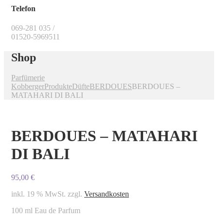
Telefon
069-281 035 /
01520-5969511
Shop
Parfümerie
Kobberger
Produkte
Düfte
BERDOUES
BERDOUES –
MATAHARI DI BALI
BERDOUES – MATAHARI
DI BALI
95,00
€
inkl. 19 % MwSt.
zzgl.
Versandkosten
100 ml Eau de Parfum