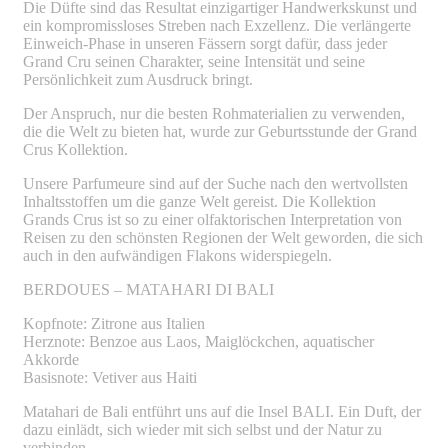
Die Düfte sind das Resultat einzigartiger Handwerkskunst und
ein kompromissloses Streben nach Exzellenz. Die verlängerte
Einweich-Phase in unseren Fässern sorgt dafür, dass jeder
Grand Cru seinen Charakter, seine Intensität und seine
Persönlichkeit zum Ausdruck bringt.
Der Anspruch, nur die besten Rohmaterialien zu verwenden,
die die Welt zu bieten hat, wurde zur Geburtsstunde der Grand
Crus Kollektion.
Unsere Parfumeure sind auf der Suche nach den wertvollsten
Inhaltsstoffen um die ganze Welt gereist. Die Kollektion
Grands Crus ist so zu einer olfaktorischen Interpretation von
Reisen zu den schönsten Regionen der Welt geworden, die sich
auch in den aufwändigen Flakons widerspiegeln.
BERDOUES – MATAHARI DI BALI
Kopfnote:
Zitrone aus Italien
Herznote:
Benzoe aus Laos, Maiglöckchen, aquatischer
Akkorde
Basisnote:
Vetiver aus Haiti
Matahari de Bali entführt uns auf die Insel BALI. Ein Duft, der
dazu einlädt, sich wieder mit sich selbst und der Natur zu
verbinden.