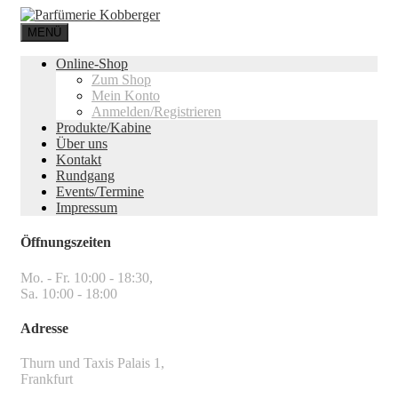
MENÜ
Online-Shop
Zum Shop
Mein Konto
Anmelden/Registrieren
Produkte/Kabine
Über uns
Kontakt
Rundgang
Events/Termine
Impressum
Öffnungszeiten
Mo. - Fr. 10:00 - 18:30,
Sa. 10:00 - 18:00
Adresse
Thurn und Taxis Palais 1,
Frankfurt