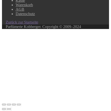
Kasse
Warenkorb
AGB
Datenschutz
Zurück zur Startseite
Parfümerie Kobberger. Copyright © 2009–2024
Close this module
In unserem Online-Shop finden Sie über 500 ausgewählte
Produkte.
Ihr Lieblingsprodukt ist nicht dabei? Kein Problem!
In unserem Laden haben wir ein weitaus größeres
Sortiment, rufen Sie uns an, oder schreiben Sie ein E-Mail.
Über diesen Weg können Sie auch Gutscheine bestellen.
069/281035
0152/205969511
kobberger@t-online.de