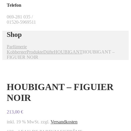
Telefon
069-281 035 /
01520-5969511
Shop
Parfümerie
Kobberger
Produkte
Düfte
HOUBIGANT
HOUBIGANT –
FIGUIER NOIR
HOUBIGANT – FIGUIER
NOIR
213,00
€
inkl. 19 % MwSt.
zzgl.
Versandkosten