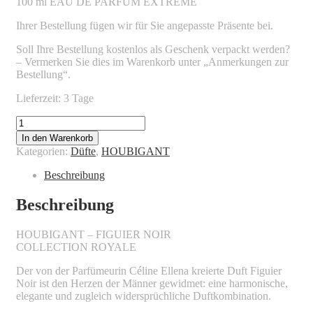
100 ml EAU DE PARFUM EXTRÊME
Ihrer Bestellung fügen wir für Sie angepasste Präsente bei.
Soll Ihre Bestellung kostenlos als Geschenk verpackt werden?
– Vermerken Sie dies im Warenkorb unter „Anmerkungen zur
Bestellung“.
Lieferzeit: 3 Tage
HOUBIGANT
-
In den Warenkorb
FIGUIER
Kategorien:
Düfte
,
HOUBIGANT
NOIR
Menge
Beschreibung
Beschreibung
HOUBIGANT – FIGUIER NOIR
COLLECTION ROYALE
Der von der Parfümeurin Céline Ellena kreierte Duft Figuier
Noir ist den Herzen der Männer gewidmet: eine harmonische,
elegante und zugleich widersprüchliche Duftkombination.