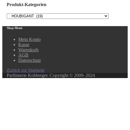
Produkt-Kategorien
Shop Menü
Mein Konto
Kasse
Warenkorb
AGB
Datenschutz
Zurück zur Startseite
Parfümerie Kobberger. Copyright © 2009–2024
Close this module
In unserem Online-Shop finden Sie über 500 ausgewählte
Produkte.
Ihr Lieblingsprodukt ist nicht dabei? Kein Problem!
In unserem Laden haben wir ein weitaus größeres
Sortiment, rufen Sie uns an, oder schreiben Sie ein E-Mail.
Über diesen Weg können Sie auch Gutscheine bestellen.