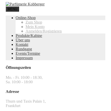
MENÜ
Online-Shop
Zum Shop
Mein Konto
Anmelden/Registrieren
Produkte/Kabine
Über uns
Kontakt
Rundgang
Events/Termine
Impressum
Öffnungszeiten
Mo. - Fr. 10:00 - 18:30,
Sa. 10:00 - 18:00
Adresse
Thurn und Taxis Palais 1,
Frankfurt