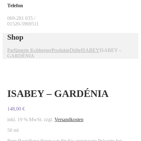
Telefon
069-281 035 /
01520-5969511
Shop
Parfümerie Kobberger
Produkte
Düfte
ISABEY
ISABEY –
GARDÉNIA
ISABEY – GARDÉNIA
148,00
€
inkl. 19 % MwSt.
zzgl.
Versandkosten
50 ml
Ihrer Bestellung fügen wir für Sie angepasste Präsente bei.