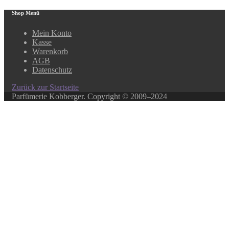
Shop Menü
Mein Konto
Kasse
Warenkorb
AGB
Datenschutz
Zurück zur Startseite
Parfümerie Kobberger. Copyright © 2009–2024
Close this module
In unserem Online-Shop finden Sie über 500 ausgewählte
Produkte.
Ihr Lieblingsprodukt ist nicht dabei? Kein Problem!
In unserem Laden haben wir ein weitaus größeres
Sortiment, rufen Sie uns an, oder schreiben Sie ein E-Mail.
Über diesen Weg können Sie auch Gutscheine bestellen.
069/281035
0152/205969511