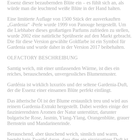
Essenz dieser bezaubernden Blüte ein – es fühlt sich an, als
würde man die leuchtend weiße Blüte in der Hand halten.
Eine limitierte Auflage von 1500 Stück der ausverkauften
„Gardenia“ -Perle wurde 1999 von Panouge hergestellt. Um
die Liebhaber dieses großartigen Parfums zufrieden zu stellen,
wurde 2002 eine natürliche Sprühserie auf den Markt gebracht.
Die für diese Version gewählte Goldfarbe ist ein Symbol für
Gardenia und wurde daher in der Version 2017 beibehalten.
OLFACTORY BESCHREIBUNG
Samtig weich, mit einer umfassenden Wärme, ist dies ein
reiches, berauschendes, unvergessliches Blumenmuster.
Gardénia ist wirklich luxuriös und der seltene Gardenia-Duft,
der die Essenz einer einsamen Blüte perfekt einfängt.
Das ätherische Öl ist der Blume erstaunlich treu und wird aus
reinem Gardenia-Extrakt hergestellt. Dabei werden einige der
faszinierendsten Aromen der Natur unterstützt, darunter
bulgarische Rose, Jasmin, Ylang-Ylang, Orangenblüte, grauer
Bernstein und Mandarinenrinde.
Berauschend, aber täuschend weich, sinnlich und warm,
besteht kein Zweifel daran, dass dies ein einzigartiger Duft ist.