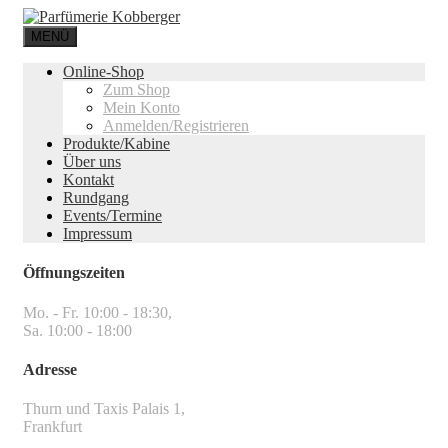
MENÜ
Online-Shop
Zum Shop
Mein Konto
Anmelden/Registrieren
Produkte/Kabine
Über uns
Kontakt
Rundgang
Events/Termine
Impressum
Öffnungszeiten
Mo. - Fr. 10:00 - 18:30,
Sa. 10:00 - 18:00
Adresse
Thurn und Taxis Palais 1,
Frankfurt