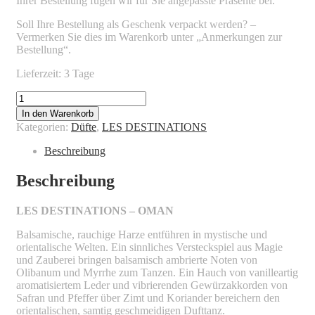
Ihrer Bestellung fügen wir für Sie angepasste Präsente bei.
Soll Ihre Bestellung als Geschenk verpackt werden? –
Vermerken Sie dies im Warenkorb unter „Anmerkungen zur
Bestellung“.
Lieferzeit: 3 Tage
LES
DESTINATIONS
In den Warenkorb
-
Kategorien:
Düfte
,
LES DESTINATIONS
OMAN
Menge
Beschreibung
Beschreibung
LES DESTINATIONS – OMAN
Balsamische, rauchige Harze entführen in mystische und
orientalische Welten. Ein sinnliches Versteckspiel aus Magie
und Zauberei bringen balsamisch ambrierte Noten von
Olibanum und Myrrhe zum Tanzen. Ein Hauch von vanilleartig
aromatisiertem Leder und vibrierenden Gewürzakkorden von
Safran und Pfeffer über Zimt und Koriander bereichern den
orientalischen, samtig geschmeidigen Dufttanz.