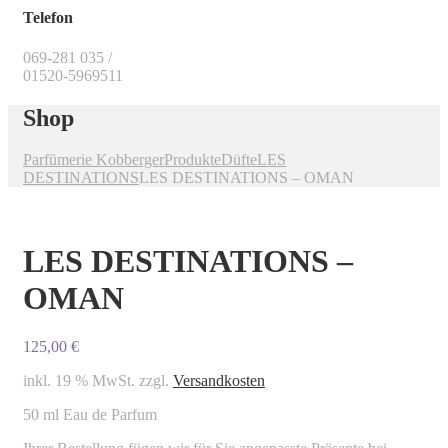
Telefon
069-281 035 /
01520-5969511
Shop
Parfümerie Kobberger
Produkte
Düfte
LES
DESTINATIONS
LES DESTINATIONS – OMAN
LES DESTINATIONS –
OMAN
125,00
€
inkl. 19 % MwSt.
zzgl.
Versandkosten
50 ml Eau de Parfum