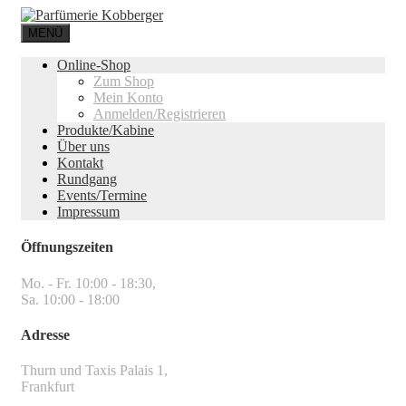
MENÜ
Online-Shop
Zum Shop
Mein Konto
Anmelden/Registrieren
Produkte/Kabine
Über uns
Kontakt
Rundgang
Events/Termine
Impressum
Öffnungszeiten
Mo. - Fr. 10:00 - 18:30,
Sa. 10:00 - 18:00
Adresse
Thurn und Taxis Palais 1,
Frankfurt