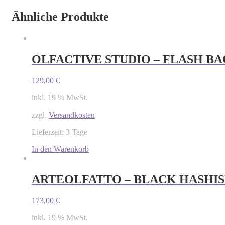
Ähnliche Produkte
OLFACTIVE STUDIO – FLASH BAC
129,00
€
inkl. 19 % MwSt.
zzgl.
Versandkosten
Lieferzeit: 3 Tage
In den Warenkorb
ARTEOLFATTO – BLACK HASHI
173,00
€
inkl. 19 % MwSt.