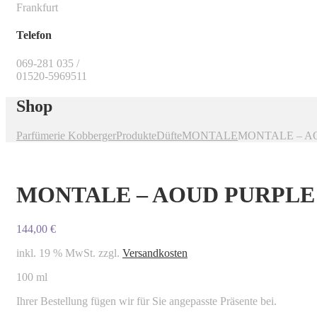
Frankfurt
Telefon
069-281 035 /
01520-5969511
Shop
Parfümerie Kobberger
Produkte
Düfte
MONTALE
MONTALE – A
MONTALE – AOUD PURPLE
144,00
€
inkl. 19 % MwSt.
zzgl.
Versandkosten
100 ml
Ihrer Bestellung fügen wir für Sie angepasste Präsente bei.