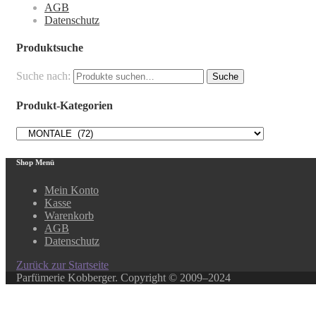
AGB
Datenschutz
Produktsuche
Suche nach:
Suche
Produkt-Kategorien
Shop Menü
Mein Konto
Kasse
Warenkorb
AGB
Datenschutz
Zurück zur Startseite
Parfümerie Kobberger. Copyright © 2009–2024
Close this module