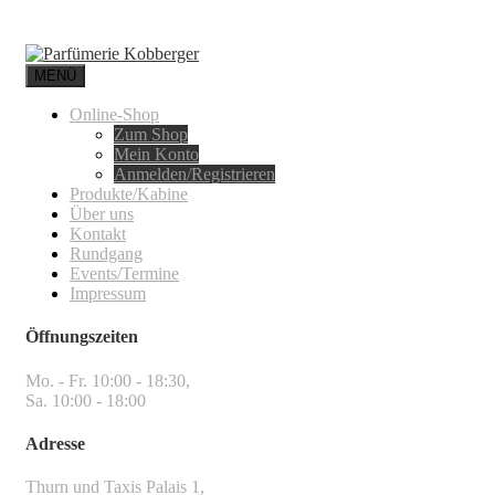
MENÜ
Online-Shop
Zum Shop
Mein Konto
Anmelden/Registrieren
Produkte/Kabine
Über uns
Kontakt
Rundgang
Events/Termine
Impressum
Öffnungszeiten
Mo. - Fr. 10:00 - 18:30,
Sa. 10:00 - 18:00
Adresse
Thurn und Taxis Palais 1,