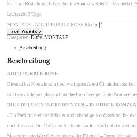
Soll Ihre Bestellung als Geschenk verpackt werden? – Vermerken 
Lieferzeit: 3 Tage
MONTALE - AOUD PURPLE ROSE Menge
In den Warenkorb
Kategorien:
Düfte
,
MONTALE
Beschreibung
Beschreibung
AOUD PURPLE ROSE
Diesmal hat Montale sein hochwertigstes Aoud Öl mit dem starken
Ein tiefes Erlebnis, das auch an das brombeerige Tanin Aroma eines
DIE EDELSTEN INGREDIENZEN – IN HOHER KONZE
„Ein Parfum ist ein natürliches und lebendige Komposition, bei de
noch fortsetzt. Der Duft, den Sie heute kaufen wird mit der Zeit n
Mazeration sind die Geheimnisse edler Elixire.“ – Pierre Montale