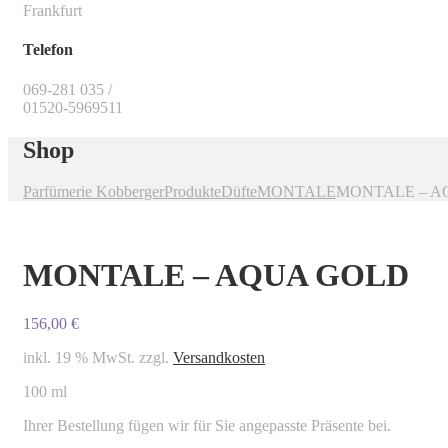
Frankfurt
Telefon
069-281 035 /
01520-5969511
Shop
Parfümerie Kobberger
Produkte
Düfte
MONTALE
MONTALE – A
MONTALE – AQUA GOLD
156,00
€
inkl. 19 % MwSt.
zzgl.
Versandkosten
100 ml
Ihrer Bestellung fügen wir für Sie angepasste Präsente bei.