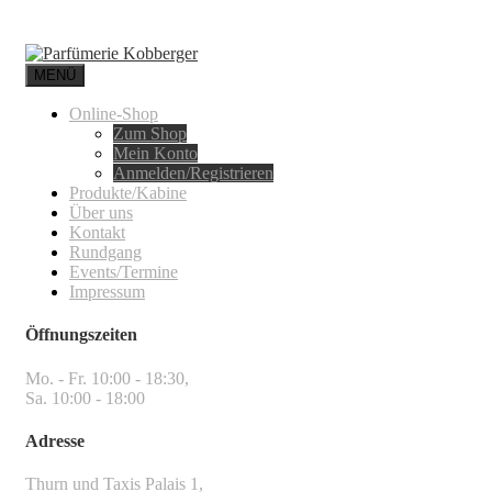
MENÜ
Online-Shop
Zum Shop
Mein Konto
Anmelden/Registrieren
Produkte/Kabine
Über uns
Kontakt
Rundgang
Events/Termine
Impressum
Öffnungszeiten
Mo. - Fr. 10:00 - 18:30,
Sa. 10:00 - 18:00
Adresse
Thurn und Taxis Palais 1,