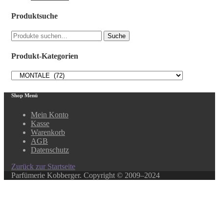
Produktsuche
Suche
Suche
nach:
Produkt-Kategorien
Shop Menü
Mein Konto
Kasse
Warenkorb
AGB
Datenschutz
Zurück zur Startseite
Parfümerie Kobberger. Copyright © 2009–2024
Close this module
In unserem Online-Shop finden Sie über 500 ausgewählte
Produkte.