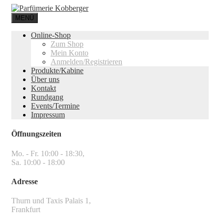
MENÜ
Online-Shop
Zum Shop
Mein Konto
Anmelden/Registrieren
Produkte/Kabine
Über uns
Kontakt
Rundgang
Events/Termine
Impressum
Öffnungszeiten
Mo. - Fr. 10:00 - 18:30,
Sa. 10:00 - 18:00
Adresse
Thurn und Taxis Palais 1,
Frankfurt