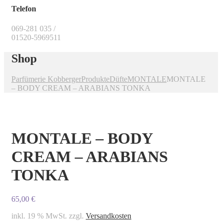
Telefon
069-281 035 /
01520-5969511
Shop
Parfümerie Kobberger
Produkte
Düfte
MONTALE
MONTALE
– BODY CREAM – ARABIANS TONKA
MONTALE – BODY
CREAM – ARABIANS
TONKA
65,00
€
inkl. 19 % MwSt.
zzgl.
Versandkosten