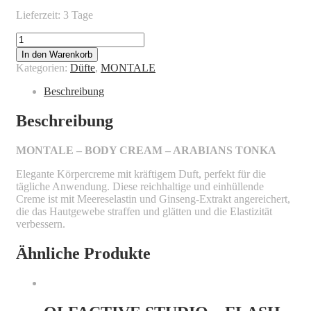
Lieferzeit: 3 Tage
MONTALE
-
In den Warenkorb
BODY
Kategorien:
Düfte
,
MONTALE
CREAM
-
Beschreibung
ARABIANS
TONKA
Beschreibung
Menge
MONTALE – BODY CREAM – ARABIANS TONKA
Elegante Körpercreme mit kräftigem Duft, perfekt für die
tägliche Anwendung. Diese reichhaltige und einhüllende
Creme ist mit Meereselastin und Ginseng-Extrakt angereichert,
die das Hautgewebe straffen und glätten und die Elastizität
verbessern.
Ähnliche Produkte