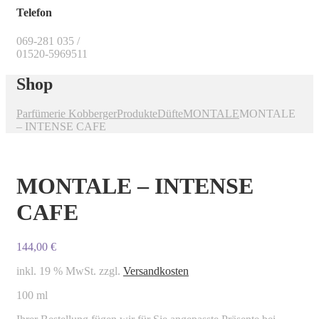
Telefon
069-281 035 /
01520-5969511
Shop
Parfümerie Kobberger
Produkte
Düfte
MONTALE
MONTALE
– INTENSE CAFE
MONTALE – INTENSE
CAFE
144,00
€
inkl. 19 % MwSt.
zzgl.
Versandkosten
100 ml