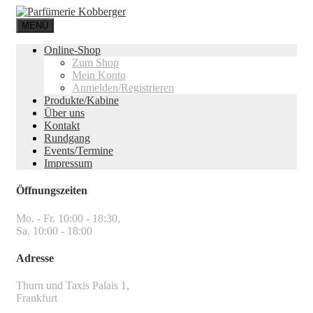
MENÜ
Online-Shop
Zum Shop
Mein Konto
Anmelden/Registrieren
Produkte/Kabine
Über uns
Kontakt
Rundgang
Events/Termine
Impressum
Öffnungszeiten
Mo. - Fr. 10:00 - 18:30,
Sa. 10:00 - 18:00
Adresse
Thurn und Taxis Palais 1,
Frankfurt