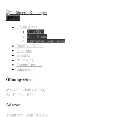
MENÜ
Online-Shop
Zum Shop
Mein Konto
Anmelden/Registrieren
Produkte/Kabine
Über uns
Kontakt
Rundgang
Events/Termine
Impressum
Öffnungszeiten
Mo. - Fr. 10:00 - 18:30,
Sa. 10:00 - 18:00
Adresse
Thurn und Taxis Palais 1,