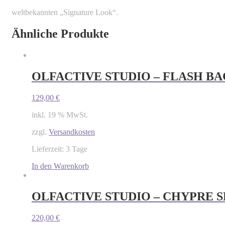
weltbekannten „Signature Look“.
Ähnliche Produkte
OLFACTIVE STUDIO – FLASH BAC
129,00
€
inkl. 19 % MwSt.
zzgl.
Versandkosten
Lieferzeit: 3 Tage
In den Warenkorb
OLFACTIVE STUDIO – CHYPRE 
220,00
€