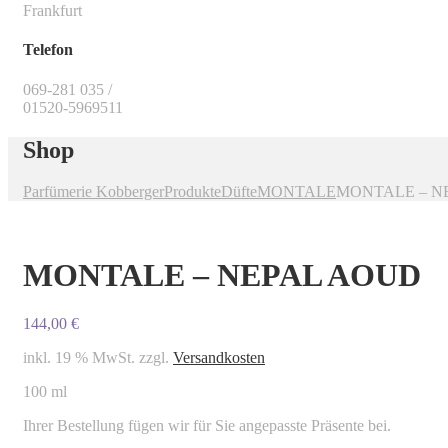
Frankfurt
Telefon
069-281 035 /
01520-5969511
Shop
Parfümerie Kobberger
Produkte
Düfte
MONTALE
MONTALE – N
MONTALE – NEPAL AOUD
144,00
€
inkl. 19 % MwSt.
zzgl.
Versandkosten
100 ml
Ihrer Bestellung fügen wir für Sie angepasste Präsente bei.