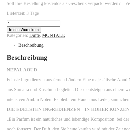
Soll Ihre Bestellung kostenlos als Geschenk verpackt werden? – 
Lieferzeit: 3 Tage
MONTALE
-
In den Warenkorb
NEPAL
Kategorien:
Düfte
,
MONTALE
AOUD
Menge
Beschreibung
Beschreibung
NEPAL AOUD
Feinste Ingredienzen aus fernen Ländern Eine majestätische Aoud
aus Sumatra und Kaschmir begleitet. Diese entsteigen aus einem 
intensiven Ambra Noten. Es bleibt ein Hauch aus Leder, sinnlich
DIE EDELSTEN INGREDIENZEN – IN HOHER KONZE
„Ein Parfum ist ein natürliches und lebendige Komposition, bei de
noch fortsetzt. Der Duft, den Sie heute kaufen wird mit der Zeit n