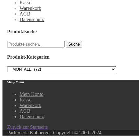
Kasse
Warenkorb
AGB
Datenschutz
Produktsuche
Suche
Suche
nach:
Produkt-Kategorien
Shop Menü
Mein Konto
Kasse
Warenkorb
AGB
Datenschutz
Zurück zur Startseite
Parfümerie Kobberger. Copyright © 2009–2024
Close this module