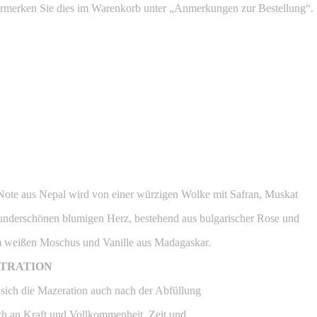
Vermerken Sie dies im Warenkorb unter „Anmerkungen zur Bestellung“.
 Note aus Nepal wird von einer würzigen Wolke mit Safran, Muskat
wunderschönen blumigen Herz, bestehend aus bulgarischer Rose und
em weißen Moschus und Vanille aus Madagaskar.
NTRATION
r sich die Mazeration auch nach der Abfüllung
och an Kraft und Vollkommenheit. Zeit und