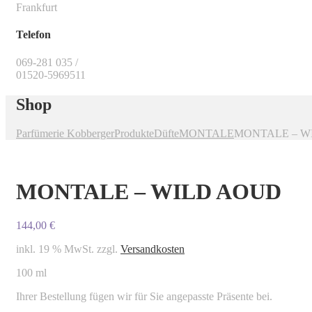
Frankfurt
Telefon
069-281 035 /
01520-5969511
Shop
Parfümerie Kobberger
Produkte
Düfte
MONTALE
MONTALE – W
MONTALE – WILD AOUD
144,00
€
inkl. 19 % MwSt.
zzgl.
Versandkosten
100 ml
Ihrer Bestellung fügen wir für Sie angepasste Präsente bei.