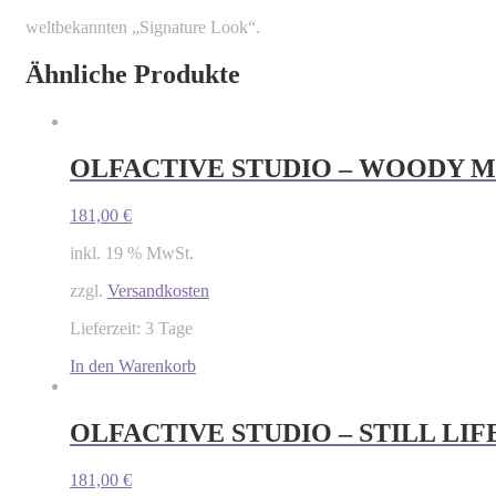
weltbekannten „Signature Look“.
Ähnliche Produkte
OLFACTIVE STUDIO – WOODY 
181,00
€
inkl. 19 % MwSt.
zzgl.
Versandkosten
Lieferzeit: 3 Tage
In den Warenkorb
OLFACTIVE STUDIO – STILL LIFE
181,00
€