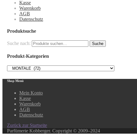
Kasse
Warenkorb
AGB
Datenschutz
Produktsuche
Suche nach:
Suche
Produkt-Kategorien
Shop Menü
Mein Konto
Kasse
Warenkorb
AGB
Datenschutz
Zurück zur Startseite
Parfümerie Kobberger. Copyright © 2009–2024
Close this module