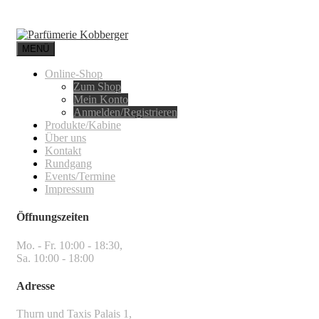
MENÜ
Online-Shop
Zum Shop
Mein Konto
Anmelden/Registrieren
Produkte/Kabine
Über uns
Kontakt
Rundgang
Events/Termine
Impressum
Öffnungszeiten
Mo. - Fr. 10:00 - 18:30,
Sa. 10:00 - 18:00
Adresse
Thurn und Taxis Palais 1,