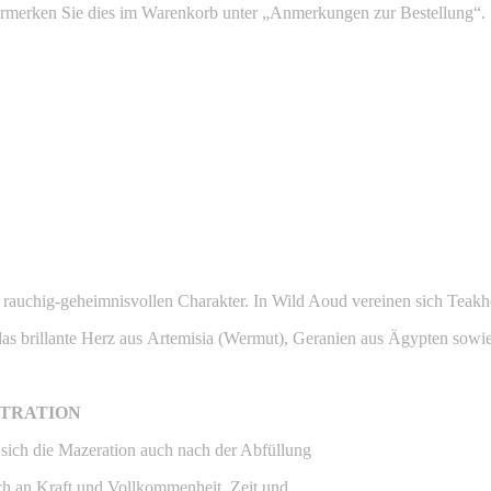
Vermerken Sie dies im Warenkorb unter „Anmerkungen zur Bestellung“.
rauchig-geheimnisvollen Charakter. In Wild Aoud vereinen sich Teakh
as brillante Herz aus Artemisia (Wermut), Geranien aus Ägypten sowi
NTRATION
r sich die Mazeration auch nach der Abfüllung
och an Kraft und Vollkommenheit. Zeit und