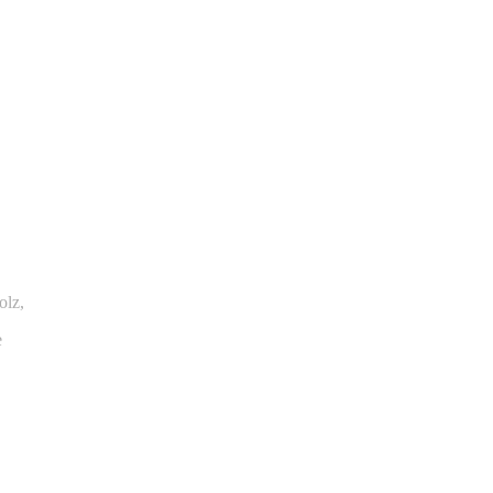
olz,
e