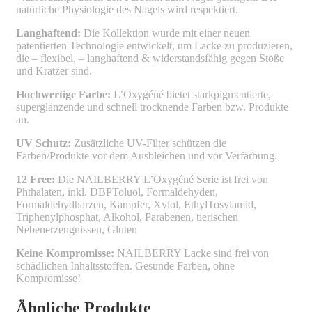
natürliche Physiologie des Nagels wird respektiert.
Langhaftend:
Die Kollektion wurde mit einer neuen
patentierten Technologie entwickelt, um Lacke zu produzieren,
die – flexibel, – langhaftend & widerstandsfähig gegen Stöße
und Kratzer sind.
Hochwertige Farbe:
L’Oxygéné bietet starkpigmentierte,
superglänzende und schnell trocknende Farben bzw. Produkte
an.
UV Schutz:
Zusätzliche UV-Filter schützen die
Farben/Produkte vor dem Ausbleichen und vor Verfärbung.
12 Free:
Die NAILBERRY L’Oxygéné Serie ist frei von
Phthalaten, inkl. DBPToluol, Formaldehyden,
Formaldehydharzen, Kampfer, Xylol, EthylTosylamid,
Triphenylphosphat, Alkohol, Parabenen, tierischen
Nebenerzeugnissen, Gluten
Keine Kompromisse:
NAILBERRY Lacke sind frei von
schädlichen Inhaltsstoffen. Gesunde Farben, ohne
Kompromisse!
Ähnliche Produkte