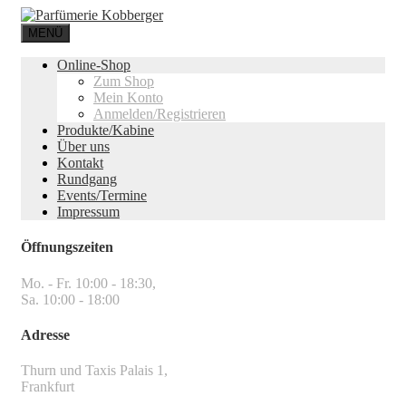
MENÜ
Online-Shop
Zum Shop
Mein Konto
Anmelden/Registrieren
Produkte/Kabine
Über uns
Kontakt
Rundgang
Events/Termine
Impressum
Öffnungszeiten
Mo. - Fr. 10:00 - 18:30,
Sa. 10:00 - 18:00
Adresse
Thurn und Taxis Palais 1,
Frankfurt