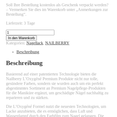
Soll Ihre Bestellung kostenlos als Geschenk verpackt werden?
– Vermerken Sie dies im Warenkorb unter „Anmerkungen zur
Bestellung“.
Lieferzeit: 3 Tage
NAILBERRY
-
In den Warenkorb
A
Kategorien:
Nagellack
,
NAILBERRY
TOUCH
OF
Beschreibung
POWDER
Menge
Beschreibung
Basierend auf einer patentierten Technologie bieten die
Nailberry L’Oxygéné Premium Produkte nicht nur tolle,
gesündere Farben, sondern sie wurden auch um ein perfekt
abgestimmtes Sortiment an Premium Nagelpflege-Produkten
für die Maniküre ergänzt, um geschädigte Nägel nachhaltig zu
reparieren und zu stärken.
Die L’Oxygéné Formel nutzt die neuesten Technologien, um
Lacke anzubieten, die es ermöglichen, dass Luft und
Wasserdampf durch den Farbfilm zum Nagel gelangen. Die