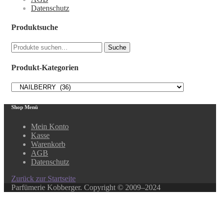
Datenschutz
Produktsuche
Suche
Suche
nach:
Produkt-Kategorien
Shop Menü
Mein Konto
Kasse
Warenkorb
AGB
Datenschutz
Zurück zur Startseite
Parfümerie Kobberger. Copyright © 2009–2024
Close this module
In unserem Online-Shop finden Sie über 500 ausgewählte