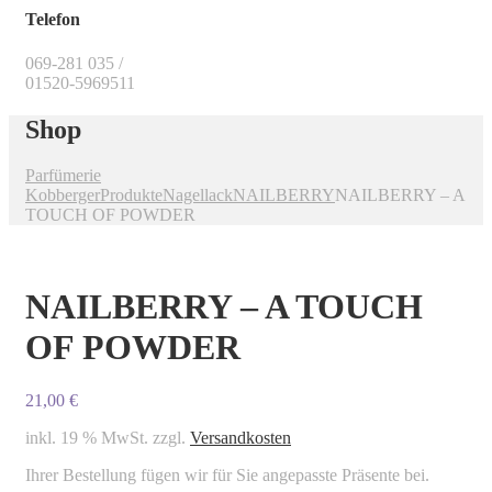
Telefon
069-281 035 /
01520-5969511
Shop
Parfümerie
Kobberger
Produkte
Nagellack
NAILBERRY
NAILBERRY – A
TOUCH OF POWDER
NAILBERRY – A TOUCH
OF POWDER
21,00
€
inkl. 19 % MwSt.
zzgl.
Versandkosten
Ihrer Bestellung fügen wir für Sie angepasste Präsente bei.