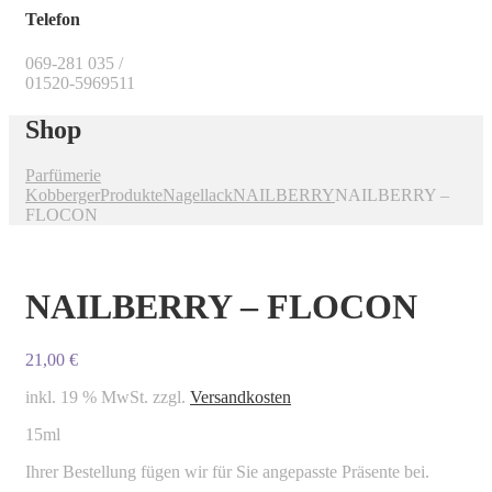
Telefon
069-281 035 /
01520-5969511
Shop
Parfümerie
Kobberger
Produkte
Nagellack
NAILBERRY
NAILBERRY –
FLOCON
NAILBERRY – FLOCON
21,00
€
inkl. 19 % MwSt.
zzgl.
Versandkosten
15ml
Ihrer Bestellung fügen wir für Sie angepasste Präsente bei.