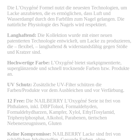
Die L’Oxygéné Formel nutzt die neuesten Technologien, um
Lacke anzubieten, die es ermöglichen, dass Luft und
Wasserdampf durch den Farbfilm zum Nagel gelangen. Die
natürliche Physiologie des Nagels wird respektiert.
Langhaftend:
Die Kollektion wurde mit einer neuen
patentierten Technologie entwickelt, um Lacke zu produzieren,
die – flexibel, – langhaftend & widerstandsfähig gegen Stöße
und Kratzer sind.
Hochwertige Farbe:
L’Oxygéné bietet starkpigmentierte,
superglänzende und schnell trocknende Farben bzw. Produkte
an.
UV Schutz:
Zusätzliche UV-Filter schützen die
Farben/Produkte vor dem Ausbleichen und vor Verfärbung.
12 Free:
Die NAILBERRY L’Oxygéné Serie ist frei von
Phthalaten, inkl. DBPToluol, Formaldehyden,
Formaldehydharzen, Kampfer, Xylol, EthylTosylamid,
Triphenylphosphat, Alkohol, Parabenen, tierischen
Nebenerzeugnissen, Gluten
Keine Kompromisse:
NAILBERRY Lacke sind frei von
schädlichen Inhaltsstoffen. Gesunde Farben, ohne