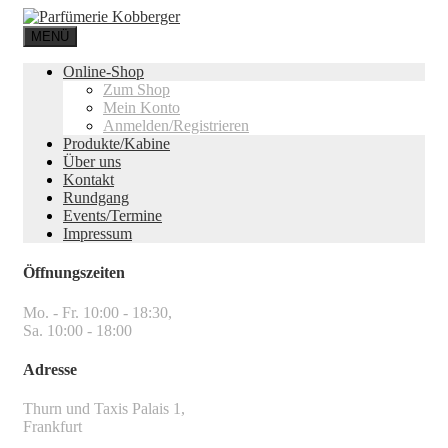
MENÜ
Online-Shop
Zum Shop
Mein Konto
Anmelden/Registrieren
Produkte/Kabine
Über uns
Kontakt
Rundgang
Events/Termine
Impressum
Öffnungszeiten
Mo. - Fr. 10:00 - 18:30,
Sa. 10:00 - 18:00
Adresse
Thurn und Taxis Palais 1,
Frankfurt