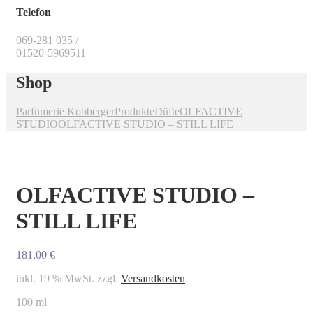
Telefon
069-281 035 /
01520-5969511
Shop
Parfümerie Kobberger
Produkte
Düfte
OLFACTIVE
STUDIO
OLFACTIVE STUDIO – STILL LIFE
OLFACTIVE STUDIO –
STILL LIFE
181,00
€
inkl. 19 % MwSt.
zzgl.
Versandkosten
100 ml