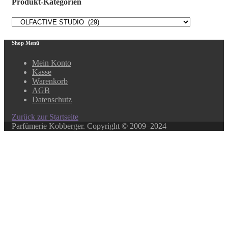
Produkt-Kategorien
Shop Menü
Mein Konto
Kasse
Warenkorb
AGB
Datenschutz
Zurück zur Startseite
Parfümerie Kobberger. Copyright © 2009–2024
Close this module
In unserem Online-Shop finden Sie über 500 ausgewählte
Produkte.
Ihr Lieblingsprodukt ist nicht dabei? Kein Problem!
In unserem Laden haben wir ein weitaus größeres
Sortiment, rufen Sie uns an, oder schreiben Sie ein E-Mail.
Über diesen Weg können Sie auch Gutscheine bestellen.