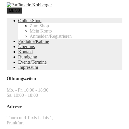
MENÜ
Online-Shop
Zum Shop
Mein Konto
Anmelden/Registrieren
Produkte/Kabine
Über uns
Kontakt
Rundgang
Events/Termine
Impressum
Öffnungszeiten
Mo. - Fr. 10:00 - 18:30,
Sa. 10:00 - 18:00
Adresse
Thurn und Taxis Palais 1,
Frankfurt