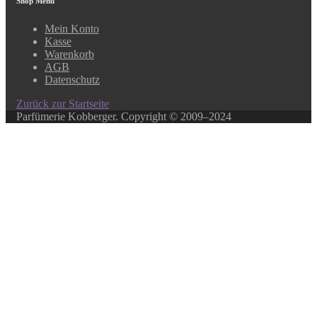
Shop Menü
Mein Konto
Kasse
Warenkorb
AGB
Datenschutz
Zurück zur Startseite
Parfümerie Kobberger. Copyright © 2009–2024
Close this module
In unserem Online-Shop finden Sie über 500 ausgewählte
Produkte.
Ihr Lieblingsprodukt ist nicht dabei? Kein Problem!
In unserem Laden haben wir ein weitaus größeres
Sortiment, rufen Sie uns an, oder schreiben Sie ein E-Mail.
Über diesen Weg können Sie auch Gutscheine bestellen.
069/281035
0152/205969511
kobberger@t-online.de