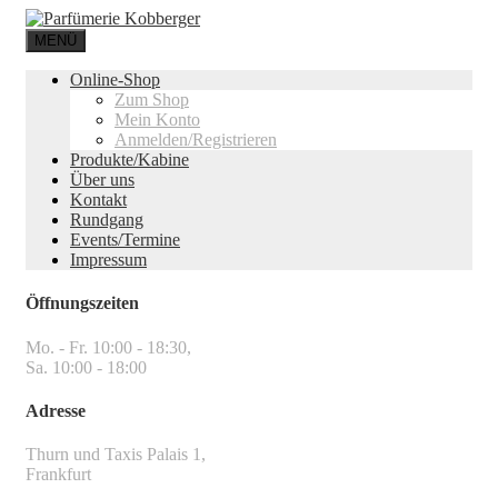
MENÜ
Online-Shop
Zum Shop
Mein Konto
Anmelden/Registrieren
Produkte/Kabine
Über uns
Kontakt
Rundgang
Events/Termine
Impressum
Öffnungszeiten
Mo. - Fr. 10:00 - 18:30,
Sa. 10:00 - 18:00
Adresse
Thurn und Taxis Palais 1,
Frankfurt