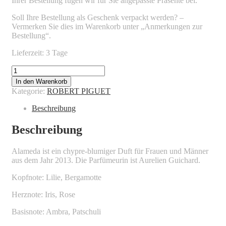
Ihrer Bestellung fügen wir für Sie angepasste Präsente bei.
Soll Ihre Bestellung als Geschenk verpackt werden? –
Vermerken Sie dies im Warenkorb unter „Anmerkungen zur
Bestellung“.
Lieferzeit: 3 Tage
ROBERT
PIGUET
In den Warenkorb
-
Kategorie:
ROBERT PIGUET
ALAMEDA
Menge
Beschreibung
Beschreibung
Alameda ist ein chypre-blumiger Duft für Frauen und Männer
aus dem Jahr 2013. Die Parfümeurin ist Aurelien Guichard.
Kopfnote: Lilie, Bergamotte
Herznote: Iris, Rose
Basisnote: Ambra, Patschuli