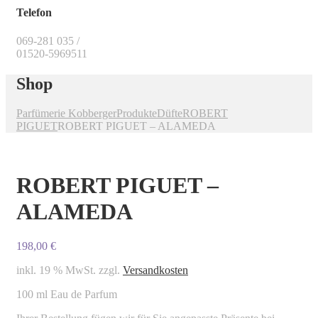
Telefon
069-281 035 /
01520-5969511
Shop
Parfümerie Kobberger
Produkte
Düfte
ROBERT
PIGUET
ROBERT PIGUET – ALAMEDA
ROBERT PIGUET –
ALAMEDA
198,00
€
inkl. 19 % MwSt.
zzgl.
Versandkosten
100 ml Eau de Parfum