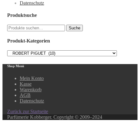
Datenschutz
Produktsuche
Suche
Suche
nach:
Produkt-Kategorien
Shop Menü
Mein Konto
Kasse
Warenkorb
AGB
Datenschutz
Zurück zur Startseite
Parfümerie Kobberger. Copyright © 2009–2024
Close this module
In unserem Online-Shop finden Sie über 500 ausgewählte