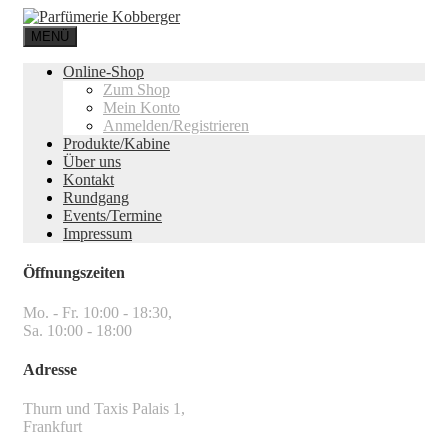
MENÜ
Online-Shop
Zum Shop
Mein Konto
Anmelden/Registrieren
Produkte/Kabine
Über uns
Kontakt
Rundgang
Events/Termine
Impressum
Öffnungszeiten
Mo. - Fr. 10:00 - 18:30,
Sa. 10:00 - 18:00
Adresse
Thurn und Taxis Palais 1,
Frankfurt