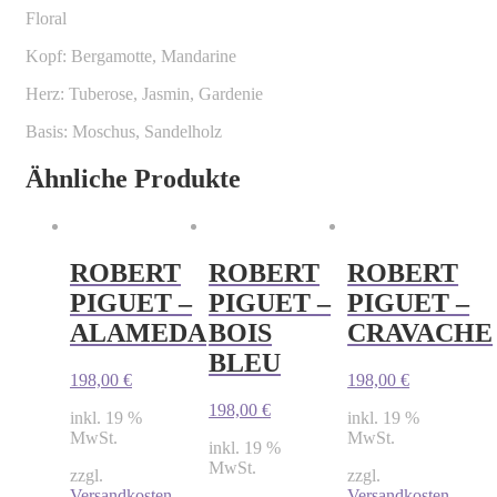
Floral
Kopf: Bergamotte, Mandarine
Herz: Tuberose, Jasmin, Gardenie
Basis: Moschus, Sandelholz
Ähnliche Produkte
ROBERT
ROBERT
ROBERT
PIGUET –
PIGUET –
PIGUET –
ALAMEDA
BOIS
CRAVACHE
BLEU
198,00
€
198,00
€
198,00
€
inkl. 19 %
inkl. 19 %
MwSt.
MwSt.
inkl. 19 %
MwSt.
zzgl.
zzgl.
Versandkosten
Versandkosten