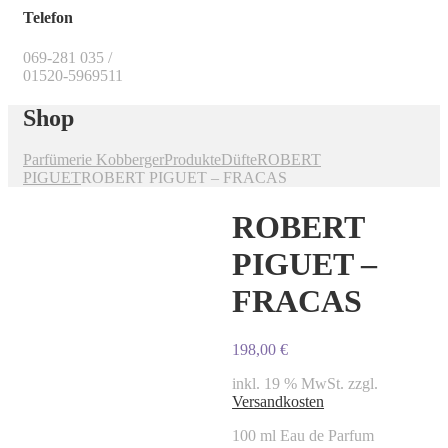
Telefon
069-281 035 /
01520-5969511
Shop
Parfümerie Kobberger
Produkte
Düfte
ROBERT
PIGUET
ROBERT PIGUET – FRACAS
ROBERT
PIGUET –
FRACAS
198,00
€
inkl. 19 % MwSt.
zzgl.
Versandkosten
100 ml Eau de Parfum