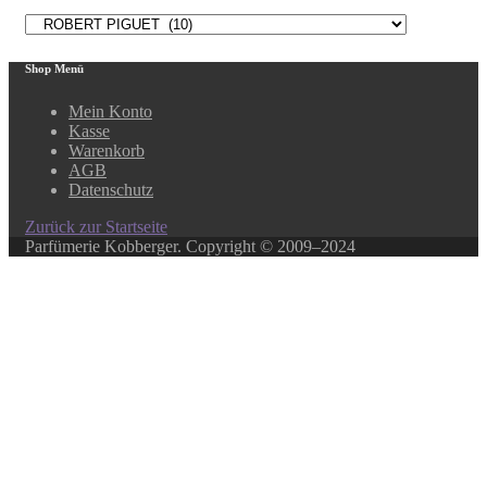
Shop Menü
Mein Konto
Kasse
Warenkorb
AGB
Datenschutz
Zurück zur Startseite
Parfümerie Kobberger. Copyright © 2009–2024
Close this module
In unserem Online-Shop finden Sie über 500 ausgewählte
Produkte.
Ihr Lieblingsprodukt ist nicht dabei? Kein Problem!
In unserem Laden haben wir ein weitaus größeres
Sortiment, rufen Sie uns an, oder schreiben Sie ein E-Mail.
Über diesen Weg können Sie auch Gutscheine bestellen.
069/281035