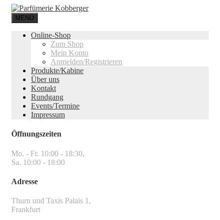
MENÜ
Online-Shop
Zum Shop
Mein Konto
Anmelden/Registrieren
Produkte/Kabine
Über uns
Kontakt
Rundgang
Events/Termine
Impressum
Öffnungszeiten
Mo. - Fr. 10:00 - 18:30,
Sa. 10:00 - 18:00
Adresse
Thurn und Taxis Palais 1,
Frankfurt