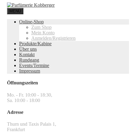
MENÜ
Online-Shop
Zum Shop
Mein Konto
Anmelden/Registrieren
Produkte/Kabine
Über uns
Kontakt
Rundgang
Events/Termine
Impressum
Öffnungszeiten
Mo. - Fr. 10:00 - 18:30,
Sa. 10:00 - 18:00
Adresse
Thurn und Taxis Palais 1,
Frankfurt