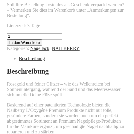
Soll Ihre Bestellung kostenlos als Geschenk verpackt werden?
– Vermerken Sie dies im Warenkorb unter „Anmerkungen zur
Bestellung“.
Lieferzeit: 3 Tage
NAILBERRY
-
In den Warenkorb
Pink
Kategorien:
Nagellack
,
NAILBERRY
Sand
Menge
Beschreibung
Beschreibung
Rosagold und feiner Glitzer – wie das Wellenreiten bei
Sonnenuntergang, während der Sand und das Meereswasser
sich um die Deine Füße spült.
Basierend auf einer patentierten Technologie bieten die
Nailberry L’Oxygéné Premium Produkte nicht nur tolle,
gesündere Farben, sondern sie wurden auch um ein perfekt
abgestimmtes Sortiment an Premium Nagelpflege-Produkten
für die Maniküre ergänzt, um geschädigte Nägel nachhaltig zu
reparieren und zu stärken.