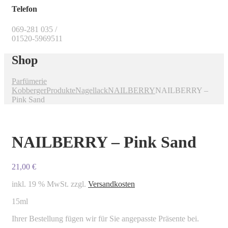
Telefon
069-281 035 /
01520-5969511
Shop
Parfümerie
Kobberger
Produkte
Nagellack
NAILBERRY
NAILBERRY –
Pink Sand
NAILBERRY – Pink Sand
21,00
€
inkl. 19 % MwSt.
zzgl.
Versandkosten
15ml
Ihrer Bestellung fügen wir für Sie angepasste Präsente bei.