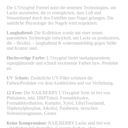
Die L’Oxygéné Formel nutzt die neuesten Technologien, um
Lacke anzubieten, die es ermöglichen, dass Luft und
Wasserdampf durch den Farbfilm zum Nagel gelangen. Die
natürliche Physiologie des Nagels wird respektiert.
Langhaftend:
Die Kollektion wurde mit einer neuen
patentierten Technologie entwickelt, um Lacke zu produzieren,
die – flexibel, – langhaftend & widerstandsfähig gegen Stöße
und Kratzer sind.
Hochwertige Farbe:
L’Oxygéné bietet starkpigmentierte,
superglänzende und schnell trocknende Farben bzw. Produkte
an.
UV Schutz:
Zusätzliche UV-Filter schützen die
Farben/Produkte vor dem Ausbleichen und vor Verfärbung.
12 Free:
Die NAILBERRY L’Oxygéné Serie ist frei von
Phthalaten, inkl. DBPToluol, Formaldehyden,
Formaldehydharzen, Kampfer, Xylol, EthylTosylamid,
Triphenylphosphat, Alkohol, Parabenen, tierischen
Nebenerzeugnissen, Gluten
Keine Kompromisse:
NAILBERRY Lacke sind frei von